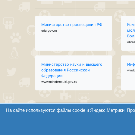
Министерство просвещения РФ
Ком
мол
edu.gov.ru
Вол
obraz
Министерство науки и высшего
Инф
образования Российской
wind
Федерации
www.minobrnauki.gov.ru
На сайте используются файлы cookie и Яндекс.Метрики. Пр
ООО "Центр образования и консалтинга"
Волгоград 2008-2026
Сайт создан на конструкторе ОШКОЛЕ.РУ