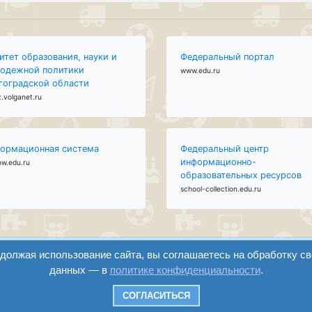
итет образования, науки и
Федеральный портал
одежной политики
www.edu.ru
гоградской области
.volganet.ru
ормационная система
Федеральный центр
информационно-
ow.edu.ru
образовательных ресурсов
school-collection.edu.ru
одолжая использование сайта, вы соглашаетесь на обработку с
данных — в
политике конфиденциальности
.
вход
регистрация
СОГЛАСИТЬСЯ