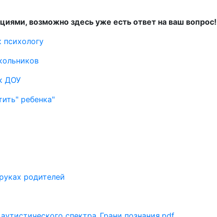
циями, возможно здесь уже есть ответ на ваш вопрос!
к психологу
кольников
к ДОУ
тить" ребенка"
 руках родителей
 аутистического спектра_Грани познания.pdf