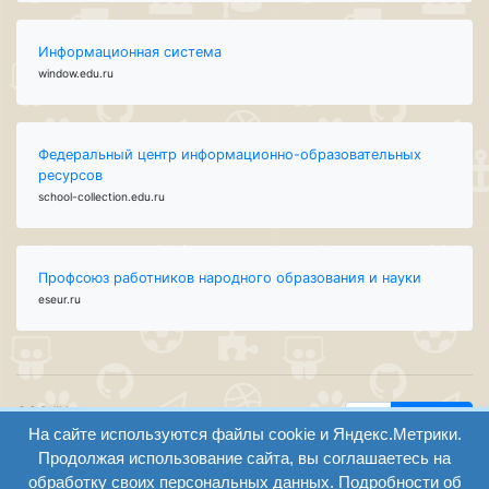
Информационная система
window.edu.ru
Федеральный центр информационно-образовательных
ресурсов
school-collection.edu.ru
Профсоюз работников народного образования и науки
eseur.ru
ООО "Центр
Найти
образования и
На сайте используются файлы cookie и Яндекс.Метрики.
вход
консалтинга"
Продолжая использование сайта, вы соглашаетесь на
Версия
Волгоград 2008-
обработку своих персональных данных. Подробности об
регистрация