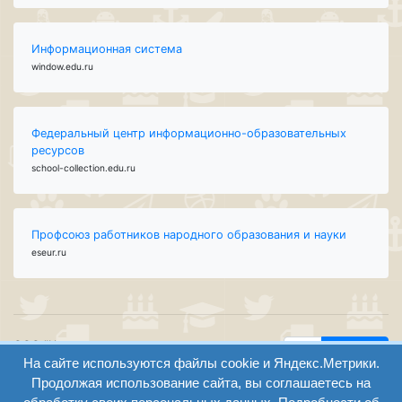
Информационная система
window.edu.ru
Федеральный центр информационно-образовательных
ресурсов
school-collection.edu.ru
Профсоюз работников народного образования и науки
eseur.ru
ООО "Центр
Найти
На сайте используются файлы cookie и Яндекс.Метрики.
образования и
вход
консалтинга"
Продолжая использование сайта, вы соглашаетесь на
Версия
Волгоград 2008-