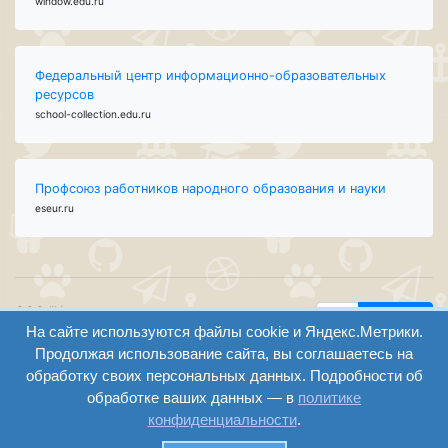
window.edu.ru
Федеральный центр информационно-образовательных
ресурсов
school-collection.edu.ru
Профсоюз работников народного образования и науки
eseur.ru
ООО "Центр
Найти
На сайте используются файлы cookie и Яндекс.Метрики.
образования и
вход
консалтинга"
Продолжая использование сайта, вы соглашаетесь на
Версия
Волгоград 2008-
обработку своих персональных данных. Подробности об
регистрация
сайта для
2026
обработке ваших данных — в
политике
слабовидящих
конфиденциальности
.
Сайт создан на
конструкторе