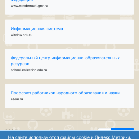
www.minobrnauki.gov.ru
Информационная система
window.edu.ru
Федеральный центр информационно-образовательных
ресурсов
school-collection.edu.ru
Профсоюз работников народного образования и науки
eseur.ru
ООО "Центр
Найти
образования и
На сайте используются файлы cookie и Яндекс.Метрики.