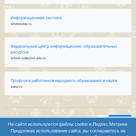
Информационная система
window.edu.ru
Федеральный центр информационно-образовательных
ресурсов
school-collection.edu.ru
Профсоюз работников народного образования и науки
eseur.ru
ООО "Центр
Найти
На сайте используются файлы cookie и Яндекс.Метрики.
образования и
вход
консалтинга"
Продолжая использование сайта, вы соглашаетесь на
Версия
Волгоград 2008-