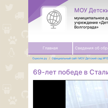
МОУ Детск
муниципальное д
учреждение «Дет
Волгограда»
Главная
Сведения об обр
Ошколе.ру
Официальный сайт МОУ Детский сад №1
69-лет победе в Стал