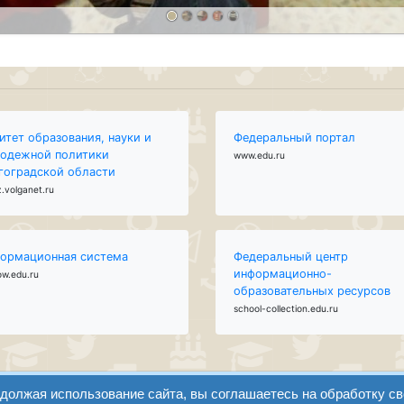
итет образования, науки и
Федеральный портал
одежной политики
www.edu.ru
гоградской области
.volganet.ru
ормационная система
Федеральный центр
информационно-
ow.edu.ru
образовательных ресурсов
school-collection.edu.ru
одолжая использование сайта, вы соглашаетесь на обработку с