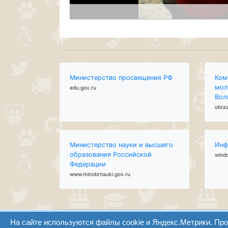
Министерство просвещения РФ
Ком
мол
edu.gov.ru
Вол
obraz
Министерство науки и высшего
Инф
образования Российской
wind
Федерации
www.minobrnauki.gov.ru
На сайте используются файлы cookie и Яндекс.Метрики. Пр
ООО "Центр образования и консалтинга"